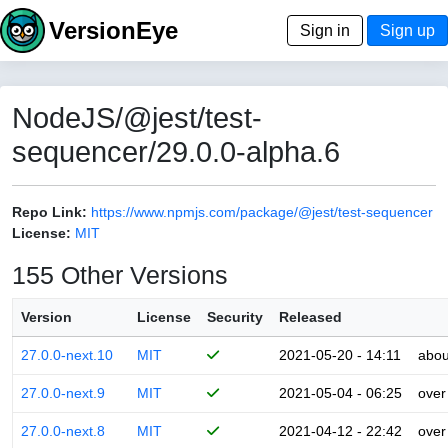
VersionEye
Sign in
Sign up
NodeJS/@jest/test-
sequencer/29.0.0-alpha.6
Repo Link:
https://www.npmjs.com/package/@jest/test-sequencer
License:
MIT
155 Other Versions
Version
License
Security
Released
27.0.0-next.10
MIT
2021-05-20 - 14:11
abou
27.0.0-next.9
MIT
2021-05-04 - 06:25
over
27.0.0-next.8
MIT
2021-04-12 - 22:42
over