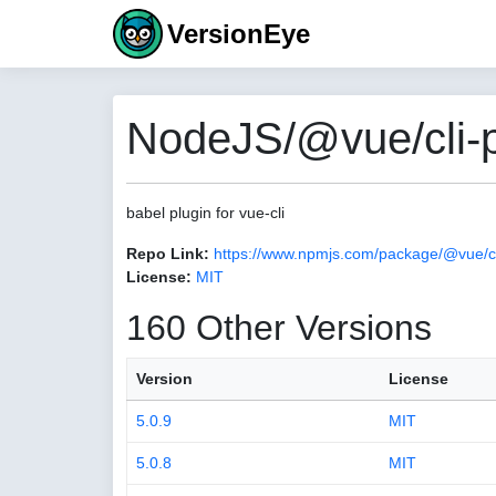
VersionEye
NodeJS/@vue/cli-p
babel plugin for vue-cli
Repo Link:
https://www.npmjs.com/package/@vue/cl
License:
MIT
160 Other Versions
Version
License
5.0.9
MIT
5.0.8
MIT