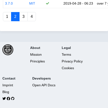
3.7.0
MIT
2019-04-28 - 06:23
over 7
1
2
3
4
About
Legal
Mission
Terms
Principles
Privacy Policy
Cookies
Contact
Developers
Imprint
Open API Docs
Blog