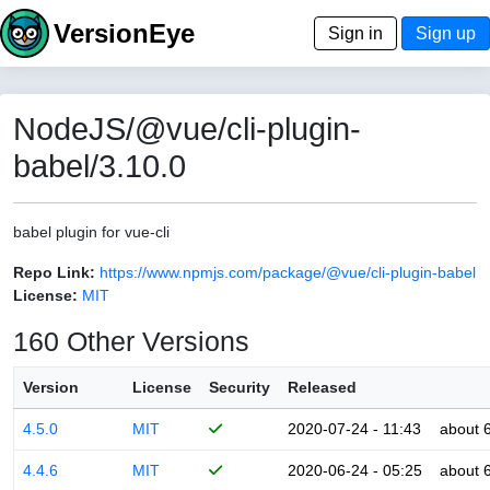
VersionEye
Sign in
Sign up
NodeJS/@vue/cli-plugin-
babel/3.10.0
babel plugin for vue-cli
Repo Link:
https://www.npmjs.com/package/@vue/cli-plugin-babel
License:
MIT
160 Other Versions
Version
License
Security
Released
4.5.0
MIT
2020-07-24 - 11:43
about 
4.4.6
MIT
2020-06-24 - 05:25
about 