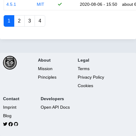
4.5.1
MIT
2020-08-06 - 15:50
about 
1
2
3
4
About
Legal
Mission
Terms
Principles
Privacy Policy
Cookies
Contact
Developers
Imprint
Open API Docs
Blog