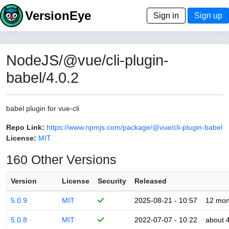
VersionEye
Sign in
Sign up
NodeJS/@vue/cli-plugin-
babel/4.0.2
babel plugin for vue-cli
Repo Link:
https://www.npmjs.com/package/@vue/cli-plugin-babel
License:
MIT
160 Other Versions
Version
License
Security
Released
5.0.9
MIT
2025-08-21 - 10:57
12 mon
5.0.8
MIT
2022-07-07 - 10:22
about 