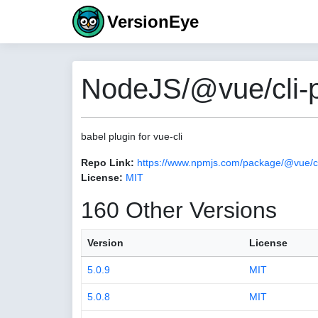
VersionEye
NodeJS/@vue/cli-p
babel plugin for vue-cli
Repo Link:
https://www.npmjs.com/package/@vue/cl
License:
MIT
160 Other Versions
Version
License
5.0.9
MIT
5.0.8
MIT