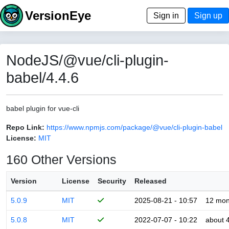
VersionEye
Sign in
Sign up
NodeJS/@vue/cli-plugin-
babel/4.4.6
babel plugin for vue-cli
Repo Link:
https://www.npmjs.com/package/@vue/cli-plugin-babel
License:
MIT
160 Other Versions
Version
License
Security
Released
5.0.9
MIT
2025-08-21 - 10:57
12 mon
5.0.8
MIT
2022-07-07 - 10:22
about 