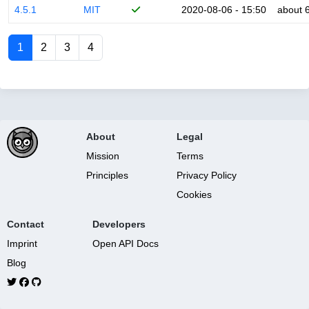
4.5.1
MIT
2020-08-06 - 15:50
about 
1
2
3
4
About
Legal
Mission
Terms
Principles
Privacy Policy
Cookies
Contact
Developers
Imprint
Open API Docs
Blog