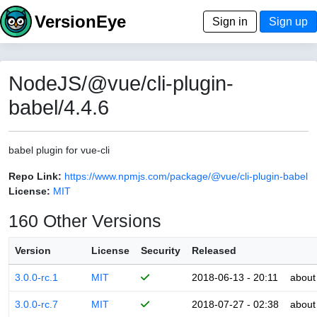
VersionEye
Sign in
Sign up
NodeJS/@vue/cli-plugin-
babel/4.4.6
babel plugin for vue-cli
Repo Link:
https://www.npmjs.com/package/@vue/cli-plugin-babel
License:
MIT
160 Other Versions
Version
License
Security
Released
3.0.0-rc.1
MIT
2018-06-13 - 20:11
about
3.0.0-rc.7
MIT
2018-07-27 - 02:38
about