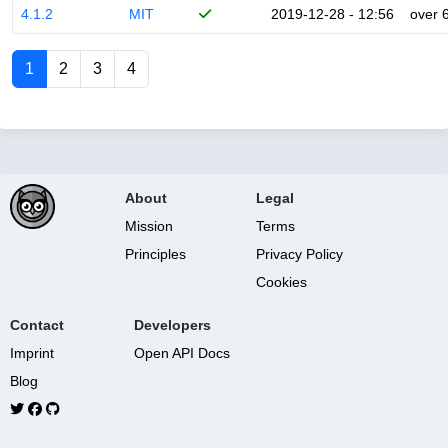
4.1.2
MIT
2019-12-28 - 12:56
over 
1
2
3
4
About
Legal
Mission
Terms
Principles
Privacy Policy
Cookies
Contact
Developers
Imprint
Open API Docs
Blog