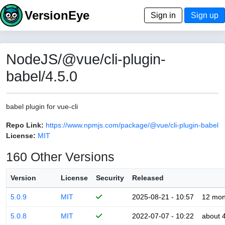
VersionEye
Sign in
Sign up
NodeJS/@vue/cli-plugin-
babel/4.5.0
babel plugin for vue-cli
Repo Link:
https://www.npmjs.com/package/@vue/cli-plugin-babel
License:
MIT
160 Other Versions
Version
License
Security
Released
5.0.9
MIT
2025-08-21 - 10:57
12 mon
5.0.8
MIT
2022-07-07 - 10:22
about 