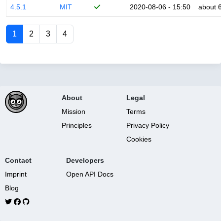
4.5.1
MIT
2020-08-06 - 15:50
about 
1
2
3
4
About
Legal
Mission
Terms
Principles
Privacy Policy
Cookies
Contact
Developers
Imprint
Open API Docs
Blog