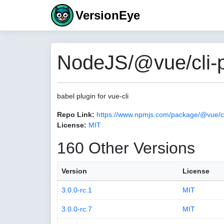
VersionEye
NodeJS/@vue/cli-p
babel plugin for vue-cli
Repo Link:
https://www.npmjs.com/package/@vue/cl
License:
MIT
160 Other Versions
Version
License
3.0.0-rc.1
MIT
3.0.0-rc.7
MIT