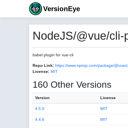
VersionEye
NodeJS/@vue/cli-p
babel plugin for vue-cli
Repo Link:
https://www.npmjs.com/package/@vue/cl
License:
MIT
160 Other Versions
Version
License
4.5.0
MIT
4.4.6
MIT