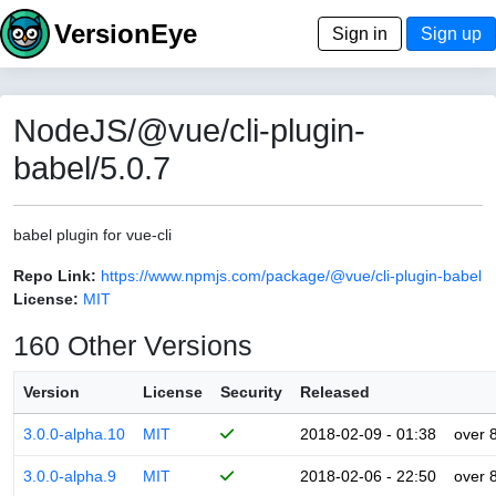
VersionEye
Sign in
Sign up
NodeJS/@vue/cli-plugin-
babel/5.0.7
babel plugin for vue-cli
Repo Link:
https://www.npmjs.com/package/@vue/cli-plugin-babel
License:
MIT
160 Other Versions
Version
License
Security
Released
3.0.0-alpha.10
MIT
2018-02-09 - 01:38
over 
3.0.0-alpha.9
MIT
2018-02-06 - 22:50
over 