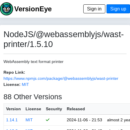
VersionEye
Sign in
Sign up
NodeJS/@webassemblyjs/wast-
printer/1.5.10
WebAssembly text format printer
Repo Link:
https://www.npmjs.com/package/@webassemblyjs/wast-printer
License:
MIT
88 Other Versions
Version
License
Security
Released
1.14.1
MIT
2024-11-06 - 21:53
almost 2 ye