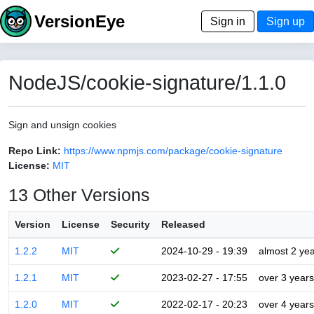
VersionEye
Sign in
Sign up
NodeJS/cookie-signature/1.1.0
Sign and unsign cookies
Repo Link:
https://www.npmjs.com/package/cookie-signature
License:
MIT
13 Other Versions
Version
License
Security
Released
1.2.2
MIT
2024-10-29 - 19:39
almost 2 ye
1.2.1
MIT
2023-02-27 - 17:55
over 3 years
1.2.0
MIT
2022-02-17 - 20:23
over 4 years