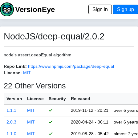
VersionEye
Sign in
Sign up
NodeJS/deep-equal/2.0.2
node's assert.deepEqual algorithm
Repo Link:
https://www.npmjs.com/package/deep-equal
License:
MIT
22 Other Versions
Version
License
Security
Released
1.1.1
MIT
2019-11-12 - 20:21
over 6 years
2.0.3
MIT
2020-04-24 - 06:11
over 6 years
1.1.0
MIT
2019-08-28 - 05:42
almost 7 ye