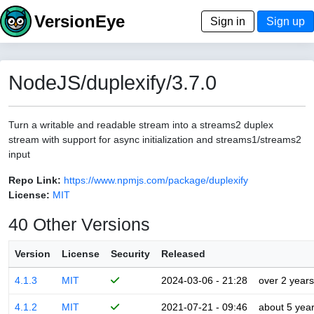
VersionEye
Sign in
Sign up
NodeJS/duplexify/3.7.0
Turn a writable and readable stream into a streams2 duplex
stream with support for async initialization and streams1/streams2
input
Repo Link:
https://www.npmjs.com/package/duplexify
License:
MIT
40 Other Versions
Version
License
Security
Released
4.1.3
MIT
2024-03-06 - 21:28
over 2 years
4.1.2
MIT
2021-07-21 - 09:46
about 5 yea