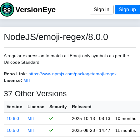
VersionEye
Sign in
Sign up
NodeJS/emoji-regex/8.0.0
A regular expression to match all Emoji-only symbols as per the
Unicode Standard.
Repo Link:
https://www.npmjs.com/package/emoji-regex
License:
MIT
37 Other Versions
Version
License
Security
Released
10.6.0
MIT
2025-10-13 - 08:13
10 months
10.5.0
MIT
2025-08-28 - 14:47
11 months