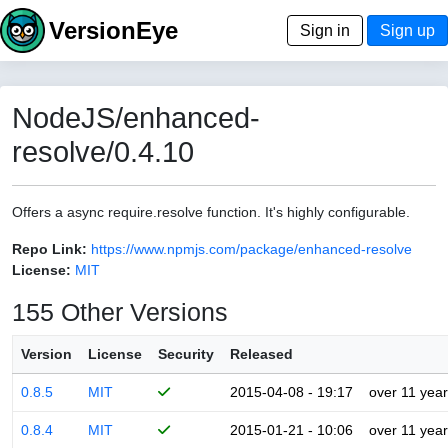
VersionEye
Sign in
Sign up
NodeJS/enhanced-
resolve/0.4.10
Offers a async require.resolve function. It's highly configurable.
Repo Link:
https://www.npmjs.com/package/enhanced-resolve
License:
MIT
155 Other Versions
Version
License
Security
Released
0.8.5
MIT
2015-04-08 - 19:17
over 11 yea
0.8.4
MIT
2015-01-21 - 10:06
over 11 yea