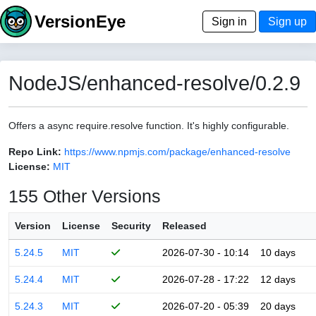
VersionEye
Sign in
Sign up
NodeJS/enhanced-resolve/0.2.9
Offers a async require.resolve function. It's highly configurable.
Repo Link:
https://www.npmjs.com/package/enhanced-resolve
License:
MIT
155 Other Versions
Version
License
Security
Released
5.24.5
MIT
2026-07-30 - 10:14
10 days
5.24.4
MIT
2026-07-28 - 17:22
12 days
5.24.3
MIT
2026-07-20 - 05:39
20 days