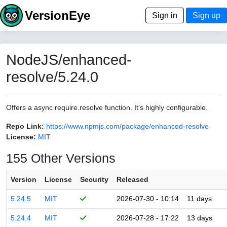
VersionEye
Sign in
Sign up
NodeJS/enhanced-
resolve/5.24.0
Offers a async require.resolve function. It's highly configurable.
Repo Link:
https://www.npmjs.com/package/enhanced-resolve
License:
MIT
155 Other Versions
Version
License
Security
Released
5.24.5
MIT
2026-07-30 - 10:14
11 days
5.24.4
MIT
2026-07-28 - 17:22
13 days