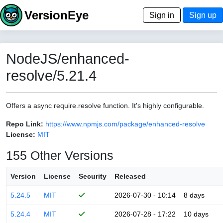
VersionEye
Sign in
Sign up
NodeJS/enhanced-
resolve/5.21.4
Offers a async require.resolve function. It's highly configurable.
Repo Link:
https://www.npmjs.com/package/enhanced-resolve
License:
MIT
155 Other Versions
Version
License
Security
Released
5.24.5
MIT
2026-07-30 - 10:14
8 days
5.24.4
MIT
2026-07-28 - 17:22
10 days