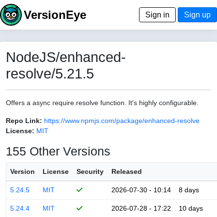
VersionEye
Sign in
Sign up
NodeJS/enhanced-
resolve/5.21.5
Offers a async require.resolve function. It's highly configurable.
Repo Link:
https://www.npmjs.com/package/enhanced-resolve
License:
MIT
155 Other Versions
Version
License
Security
Released
5.24.5
MIT
2026-07-30 - 10:14
8 days
5.24.4
MIT
2026-07-28 - 17:22
10 days