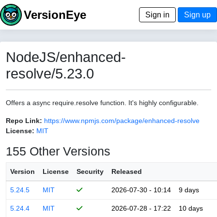
VersionEye
Sign in
Sign up
NodeJS/enhanced-
resolve/5.23.0
Offers a async require.resolve function. It's highly configurable.
Repo Link:
https://www.npmjs.com/package/enhanced-resolve
License:
MIT
155 Other Versions
Version
License
Security
Released
5.24.5
MIT
2026-07-30 - 10:14
9 days
5.24.4
MIT
2026-07-28 - 17:22
10 days