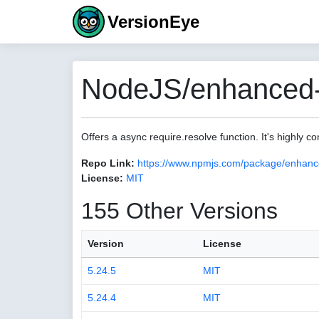
VersionEye
NodeJS/enhanced-r
Offers a async require.resolve function. It's highly co
Repo Link:
https://www.npmjs.com/package/enhanc
License:
MIT
155 Other Versions
Version
License
5.24.5
MIT
5.24.4
MIT