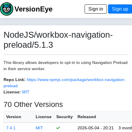
VersionEye
Sign in
Sign up
NodeJS/workbox-navigation-
preload/5.1.3
This library allows developers to opt-in to using Navigation Preload
in their service worker.
Repo Link:
https://www.npmjs.com/package/workbox-navigation-
preload
License:
MIT
70 Other Versions
Version
License
Security
Released
7.4.1
MIT
2026-05-04 - 20:21
3 mont