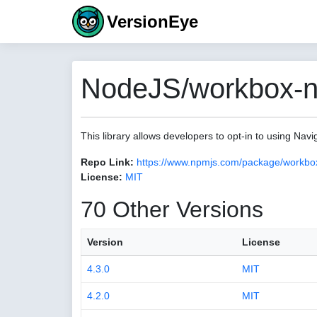
VersionEye
NodeJS/workbox-na
This library allows developers to opt-in to using Navi
Repo Link:
https://www.npmjs.com/package/workbox
License:
MIT
70 Other Versions
Version
License
4.3.0
MIT
4.2.0
MIT