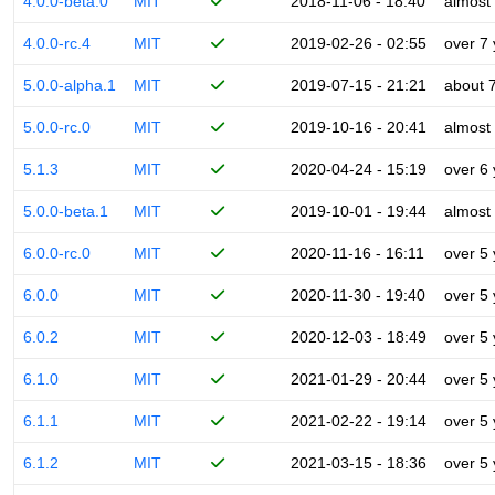
4.0.0-beta.0
MIT
2018-11-06 - 18:40
almost
4.0.0-rc.4
MIT
2019-02-26 - 02:55
over 7
5.0.0-alpha.1
MIT
2019-07-15 - 21:21
about 
5.0.0-rc.0
MIT
2019-10-16 - 20:41
almost
5.1.3
MIT
2020-04-24 - 15:19
over 6
5.0.0-beta.1
MIT
2019-10-01 - 19:44
almost
6.0.0-rc.0
MIT
2020-11-16 - 16:11
over 5
6.0.0
MIT
2020-11-30 - 19:40
over 5
6.0.2
MIT
2020-12-03 - 18:49
over 5
6.1.0
MIT
2021-01-29 - 20:44
over 5
6.1.1
MIT
2021-02-22 - 19:14
over 5
6.1.2
MIT
2021-03-15 - 18:36
over 5