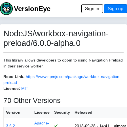
VersionEye
Sign in
Sign up
NodeJS/workbox-navigation-
preload/6.0.0-alpha.0
This library allows developers to opt-in to using Navigation Preload
in their service worker.
Repo Link:
https://www.npmjs.com/package/workbox-navigation-
preload
License:
MIT
70 Other Versions
Version
License
Security
Released
Apache-
3.6.2
2018-09-28 - 14:41
almost