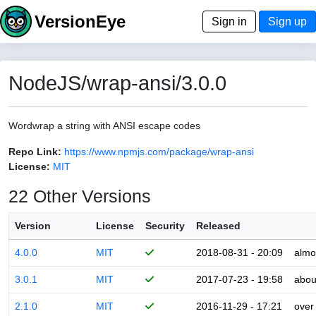
VersionEye
Sign in
Sign up
NodeJS/wrap-ansi/3.0.0
Wordwrap a string with ANSI escape codes
Repo Link:
https://www.npmjs.com/package/wrap-ansi
License:
MIT
22 Other Versions
Version
License
Security
Released
4.0.0
MIT
2018-08-31 - 20:09
almo
3.0.1
MIT
2017-07-23 - 19:58
abou
2.1.0
MIT
2016-11-29 - 17:21
over