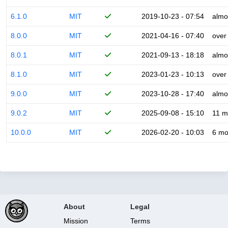
6.1.0
MIT
2019-10-23 - 07:54
almo
8.0.0
MIT
2021-04-16 - 07:40
over
8.0.1
MIT
2021-09-13 - 18:18
almo
8.1.0
MIT
2023-01-23 - 10:13
over
9.0.0
MIT
2023-10-28 - 17:40
almo
9.0.2
MIT
2025-09-08 - 15:10
11 m
10.0.0
MIT
2026-02-20 - 10:03
6 mo
About
Legal
Mission
Terms