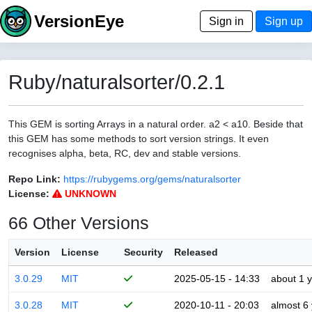
VersionEye
Sign in
Sign up
Ruby/naturalsorter/0.2.1
This GEM is sorting Arrays in a natural order. a2 < a10. Beside that
this GEM has some methods to sort version strings. It even
recognises alpha, beta, RC, dev and stable versions.
Repo Link:
https://rubygems.org/gems/naturalsorter
License:
UNKNOWN
66 Other Versions
Version
License
Security
Released
3.0.29
MIT
2025-05-15 - 14:33
about 1 
3.0.28
MIT
2020-10-11 - 20:03
almost 6