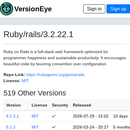
VersionEye
Sign in
Sign up
Ruby/rails/3.2.22.1
Ruby on Rails is a full-stack web framework optimized for
programmer happiness and sustainable productivity. It encourages
beautiful code by favoring convention over configuration.
Repo Link:
https://rubygems.org/gems/rails
License:
MIT
519 Other Versions
Version
License
Security
Released
8.1.3.1
MIT
2026-07-29 - 15:02
10 days
8.1.3
MIT
2026-03-24 - 20:27
5 month