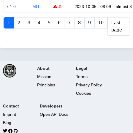
7.1.0
MIT
2
2023-10-05 - 08:09
almost 3
1
2
3
4
5
6
7
8
9
10
Last
page
About
Legal
Mission
Terms
Principles
Privacy Policy
Cookies
Contact
Developers
Imprint
Open API Docs
Blog