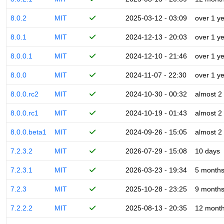
8.0.2
MIT
2025-03-12 - 03:09
over 1 y
8.0.1
MIT
2024-12-13 - 20:03
over 1 y
8.0.0.1
MIT
2024-12-10 - 21:46
over 1 y
8.0.0
MIT
2024-11-07 - 22:30
over 1 y
8.0.0.rc2
MIT
2024-10-30 - 00:32
almost 2
8.0.0.rc1
MIT
2024-10-19 - 01:43
almost 2
8.0.0.beta1
MIT
2024-09-26 - 15:05
almost 2
7.2.3.2
MIT
2026-07-29 - 15:08
10 days
7.2.3.1
MIT
2026-03-23 - 19:34
5 month
7.2.3
MIT
2025-10-28 - 23:25
9 month
7.2.2.2
MIT
2025-08-13 - 20:35
12 mont