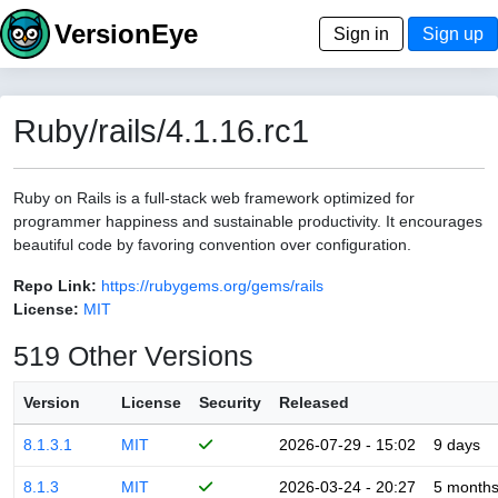
VersionEye
Sign in
Sign up
Ruby/rails/4.1.16.rc1
Ruby on Rails is a full-stack web framework optimized for
programmer happiness and sustainable productivity. It encourages
beautiful code by favoring convention over configuration.
Repo Link:
https://rubygems.org/gems/rails
License:
MIT
519 Other Versions
Version
License
Security
Released
8.1.3.1
MIT
2026-07-29 - 15:02
9 days
8.1.3
MIT
2026-03-24 - 20:27
5 month