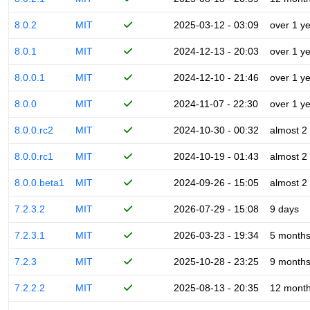
8.0.2
MIT
2025-03-12 - 03:09
over 1 y
8.0.1
MIT
2024-12-13 - 20:03
over 1 y
8.0.0.1
MIT
2024-12-10 - 21:46
over 1 y
8.0.0
MIT
2024-11-07 - 22:30
over 1 y
8.0.0.rc2
MIT
2024-10-30 - 00:32
almost 2
8.0.0.rc1
MIT
2024-10-19 - 01:43
almost 2
8.0.0.beta1
MIT
2024-09-26 - 15:05
almost 2
7.2.3.2
MIT
2026-07-29 - 15:08
9 days
7.2.3.1
MIT
2026-03-23 - 19:34
5 month
7.2.3
MIT
2025-10-28 - 23:25
9 month
7.2.2.2
MIT
2025-08-13 - 20:35
12 mont