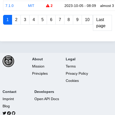
7.1.0
MIT
2
2023-10-05 - 08:09
almost 3
1
2
3
4
5
6
7
8
9
10
Last
page
About
Legal
Mission
Terms
Principles
Privacy Policy
Cookies
Contact
Developers
Imprint
Open API Docs
Blog