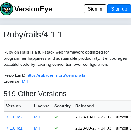
VersionEye
Sign in
Sign up
Ruby/rails/4.1.1
Ruby on Rails is a full-stack web framework optimized for
programmer happiness and sustainable productivity. It encourages
beautiful code by favoring convention over configuration.
Repo Link:
https://rubygems.org/gems/rails
License:
MIT
519 Other Versions
Version
License
Security
Released
7.1.0.rc2
MIT
2023-10-01 - 22:02
almost 
7.1.0.rc1
MIT
2023-09-27 - 04:03
almost 