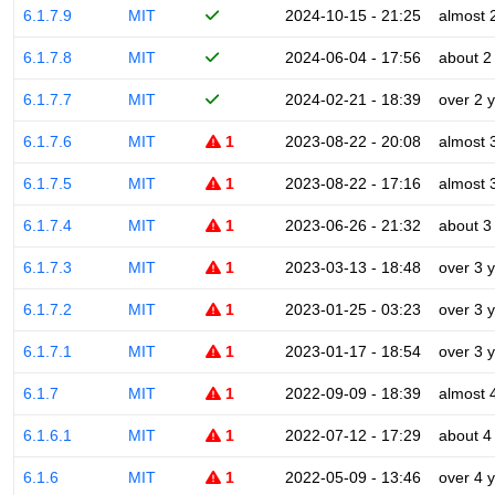
6.1.7.9
MIT
2024-10-15 - 21:25
almost 
6.1.7.8
MIT
2024-06-04 - 17:56
about 2
6.1.7.7
MIT
2024-02-21 - 18:39
over 2 
6.1.7.6
MIT
1
2023-08-22 - 20:08
almost 
6.1.7.5
MIT
1
2023-08-22 - 17:16
almost 
6.1.7.4
MIT
1
2023-06-26 - 21:32
about 3
6.1.7.3
MIT
1
2023-03-13 - 18:48
over 3 
6.1.7.2
MIT
1
2023-01-25 - 03:23
over 3 
6.1.7.1
MIT
1
2023-01-17 - 18:54
over 3 
6.1.7
MIT
1
2022-09-09 - 18:39
almost 
6.1.6.1
MIT
1
2022-07-12 - 17:29
about 4
6.1.6
MIT
1
2022-05-09 - 13:46
over 4 