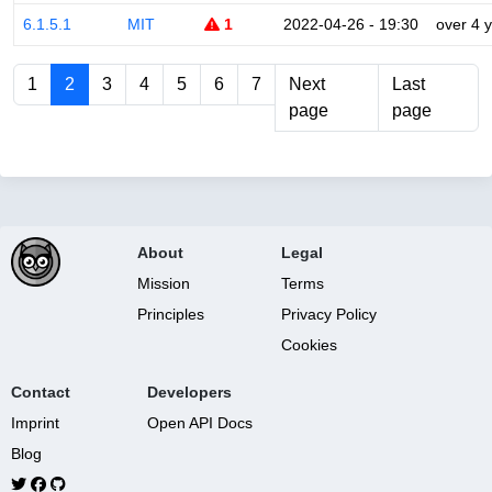
6.1.5.1
MIT
1
2022-04-26 - 19:30
over 4 
1
2
3
4
5
6
7
Next
Last
page
page
About
Legal
Mission
Terms
Principles
Privacy Policy
Cookies
Contact
Developers
Imprint
Open API Docs
Blog