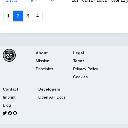
1.17.3
MIT
2014-02-12 - 20:52
over 12 
1
2
3
4
About
Legal
Mission
Terms
Principles
Privacy Policy
Cookies
Contact
Developers
Imprint
Open API Docs
Blog