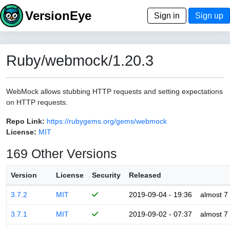
VersionEye
Sign in
Sign up
Ruby/webmock/1.20.3
WebMock allows stubbing HTTP requests and setting expectations
on HTTP requests.
Repo Link:
https://rubygems.org/gems/webmock
License:
MIT
169 Other Versions
Version
License
Security
Released
3.7.2
MIT
2019-09-04 - 19:36
almost 7
3.7.1
MIT
2019-09-02 - 07:37
almost 7