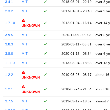
3.4.1
MIT
2018-05-01 - 22:19
over 8 y
2.3.2
MIT
2017-01-01 - 23:40
over 9 y
1.7.10
2012-01-04 - 16:14
over 14 
UNKNOWN
3.9.5
MIT
2020-11-09 - 09:08
over 5 y
3.8.3
MIT
2020-03-11 - 05:51
over 6 y
3.8.0
MIT
2020-01-15 - 08:34
over 6 y
1.11.0
MIT
2013-03-04 - 18:36
over 13 
1.2.2
2010-05-26 - 08:17
about 16
UNKNOWN
1.2.1
2010-05-24 - 21:34
about 16
UNKNOWN
3.7.5
MIT
2019-09-17 - 19:37
almost 7