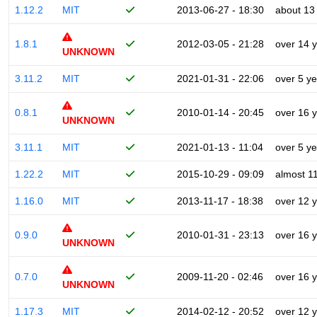
1.12.2
MIT
2013-06-27 - 18:30
about 13
1.8.1
2012-03-05 - 21:28
over 14 
UNKNOWN
3.11.2
MIT
2021-01-31 - 22:06
over 5 y
0.8.1
2010-01-14 - 20:45
over 16 
UNKNOWN
3.11.1
MIT
2021-01-13 - 11:04
over 5 y
1.22.2
MIT
2015-10-29 - 09:09
almost 1
1.16.0
MIT
2013-11-17 - 18:38
over 12 
0.9.0
2010-01-31 - 23:13
over 16 
UNKNOWN
0.7.0
2009-11-20 - 02:46
over 16 
UNKNOWN
1.17.3
MIT
2014-02-12 - 20:52
over 12 