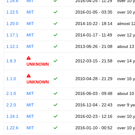
1.24.6
MIT
2016-04-25 - 11:29
over 10 
1.22.5
MIT
2016-01-05 - 03:35
over 10 
1.20.0
MIT
2014-10-22 - 18:14
almost 1
1.17.1
MIT
2014-01-17 - 11:49
over 12 
1.12.1
MIT
2013-06-26 - 21:08
about 13
1.8.3
2012-03-15 - 21:58
over 14 
UNKNOWN
1.1.0
2010-04-28 - 21:29
over 16 
UNKNOWN
2.1.0
MIT
2016-06-03 - 09:48
about 10
2.2.0
MIT
2016-12-04 - 22:43
over 9 y
1.24.1
MIT
2016-02-23 - 12:16
over 10 
1.22.6
MIT
2016-01-10 - 00:52
over 10 