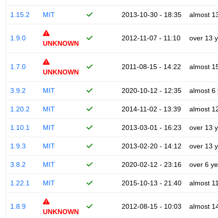
1.15.2
MIT
2013-10-30 - 18:35
almost 1
1.9.0
2012-11-07 - 11:10
over 13 
UNKNOWN
1.7.0
2011-08-15 - 14:22
almost 1
UNKNOWN
3.9.2
MIT
2020-10-12 - 12:35
almost 6
1.20.2
MIT
2014-11-02 - 13:39
almost 1
1.10.1
MIT
2013-03-01 - 16:23
over 13 
1.9.3
MIT
2013-02-20 - 14:12
over 13 
3.8.2
MIT
2020-02-12 - 23:16
over 6 y
1.22.1
MIT
2015-10-13 - 21:40
almost 1
1.8.9
2012-08-15 - 10:03
almost 1
UNKNOWN