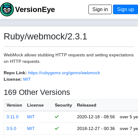
VersionEye
Sign in
Sign up
Ruby/webmock/2.3.1
WebMock allows stubbing HTTP requests and setting expectations
on HTTP requests.
Repo Link:
https://rubygems.org/gems/webmock
License:
MIT
169 Other Versions
Version
License
Security
Released
3.11.0
MIT
2020-12-18 - 08:56
over 5 y
3.5.0
MIT
2018-12-27 - 00:36
over 7 y