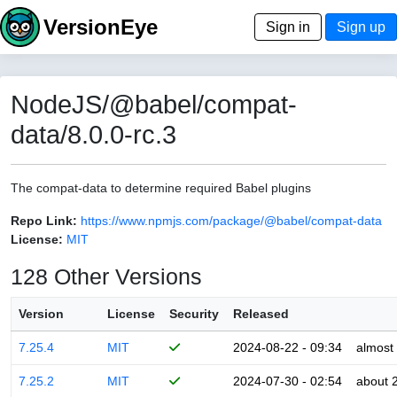
VersionEye
Sign in
Sign up
NodeJS/@babel/compat-
data/8.0.0-rc.3
The compat-data to determine required Babel plugins
Repo Link:
https://www.npmjs.com/package/@babel/compat-data
License:
MIT
128 Other Versions
Version
License
Security
Released
7.25.4
MIT
2024-08-22 - 09:34
almost
7.25.2
MIT
2024-07-30 - 02:54
about 