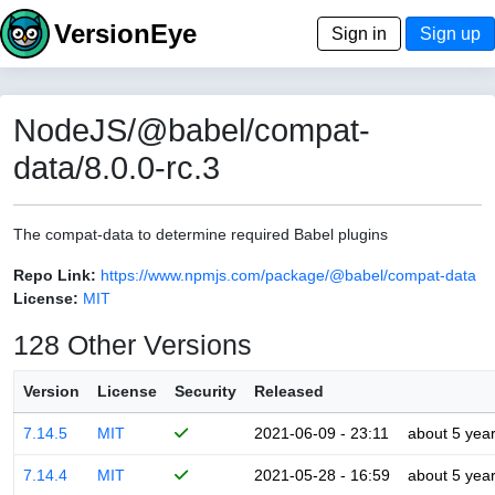
VersionEye
Sign in
Sign up
NodeJS/@babel/compat-
data/8.0.0-rc.3
The compat-data to determine required Babel plugins
Repo Link:
https://www.npmjs.com/package/@babel/compat-data
License:
MIT
128 Other Versions
Version
License
Security
Released
7.14.5
MIT
2021-06-09 - 23:11
about 5 yea
7.14.4
MIT
2021-05-28 - 16:59
about 5 yea