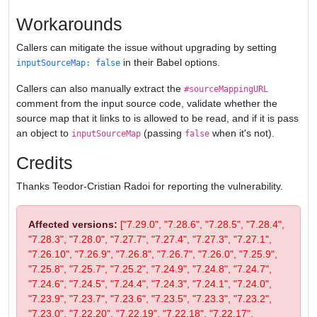
Workarounds
Callers can mitigate the issue without upgrading by setting
in their Babel options.
inputSourceMap: false
Callers can also manually extract the
#sourceMappingURL
comment from the input source code, validate whether the
source map that it links to is allowed to be read, and if it is pass
an object to
(passing
when it's not).
inputSourceMap
false
Credits
Thanks Teodor-Cristian Radoi for reporting the vulnerability.
Affected versions:
["7.29.0", "7.28.6", "7.28.5", "7.28.4",
"7.28.3", "7.28.0", "7.27.7", "7.27.4", "7.27.3", "7.27.1",
"7.26.10", "7.26.9", "7.26.8", "7.26.7", "7.26.0", "7.25.9",
"7.25.8", "7.25.7", "7.25.2", "7.24.9", "7.24.8", "7.24.7",
"7.24.6", "7.24.5", "7.24.4", "7.24.3", "7.24.1", "7.24.0",
"7.23.9", "7.23.7", "7.23.6", "7.23.5", "7.23.3", "7.23.2",
"7.23.0", "7.22.20", "7.22.19", "7.22.18", "7.22.17",