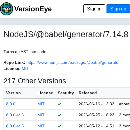
VersionEye
Sign in
Sign up
NodeJS/@babel/generator/7.14.8
Turns an AST into code.
Repo Link:
https://www.npmjs.com/package/@babel/generator
License:
MIT
217 Other Versions
Version
License
Security
Released
8.0.0
MIT
2026-06-16 - 13:33
about
8.0.0-rc.6
MIT
2026-05-25 - 10:23
2 mon
8.0.0-rc.5
MIT
2026-05-12 - 14:51
3 mon