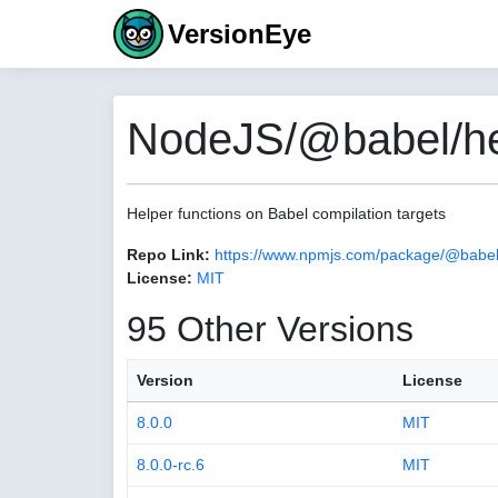
VersionEye
NodeJS/@babel/hel
Helper functions on Babel compilation targets
Repo Link:
https://www.npmjs.com/package/@babel/
License:
MIT
95 Other Versions
Version
License
8.0.0
MIT
8.0.0-rc.6
MIT