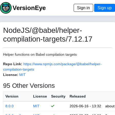
VersionEye
Sign in
Sign up
NodeJS/@babel/helper-
compilation-targets/7.12.17
Helper functions on Babel compilation targets
Repo Link:
https://www.npmjs.com/package/@babel/helper-
compilation-targets
License:
MIT
95 Other Versions
Version
License
Security
Released
8.0.0
MIT
2026-06-16 - 13:32
about