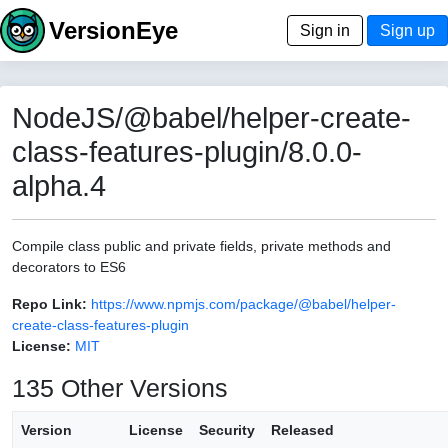
VersionEye
Sign in
Sign up
NodeJS/@babel/helper-create-
class-features-plugin/8.0.0-
alpha.4
Compile class public and private fields, private methods and
decorators to ES6
Repo Link:
https://www.npmjs.com/package/@babel/helper-
create-class-features-plugin
License:
MIT
135 Other Versions
Version
License
Security
Released