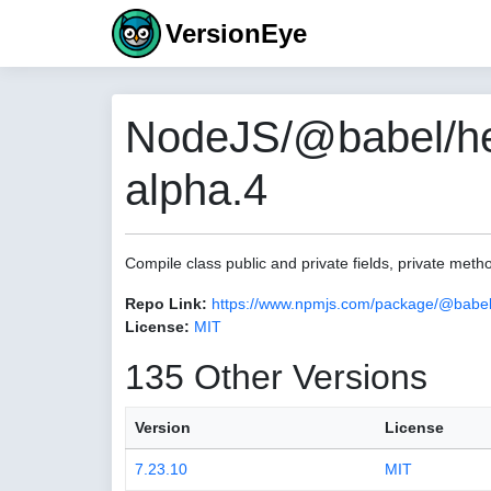
VersionEye
NodeJS/@babel/help
alpha.4
Compile class public and private fields, private met
Repo Link:
https://www.npmjs.com/package/@babel/h
License:
MIT
135 Other Versions
Version
License
7.23.10
MIT