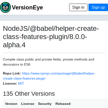
VersionEye
Sign in
Sign up
NodeJS/@babel/helper-create-
class-features-plugin/8.0.0-
alpha.4
Compile class public and private fields, private methods and
decorators to ES6
Repo Link:
https://www.npmjs.com/package/@babel/helper-
create-class-features-plugin
License:
MIT
135 Other Versions
Version
License
Security
Released