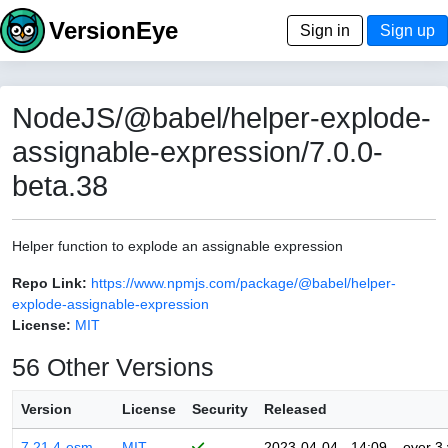
VersionEye
Sign in
Sign up
NodeJS/@babel/helper-explode-
assignable-expression/7.0.0-
beta.38
Helper function to explode an assignable expression
Repo Link:
https://www.npmjs.com/package/@babel/helper-
explode-assignable-expression
License:
MIT
56 Other Versions
Version
License
Security
Released
7.21.4-esm
MIT
2023-04-04 - 14:09
over 3