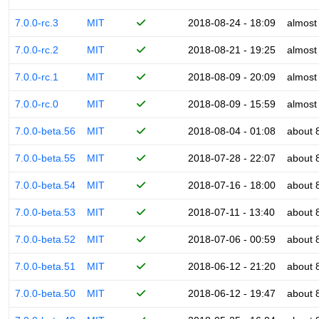
7.0.0-rc.3
MIT
2018-08-24 - 18:09
almost
7.0.0-rc.2
MIT
2018-08-21 - 19:25
almost
7.0.0-rc.1
MIT
2018-08-09 - 20:09
almost
7.0.0-rc.0
MIT
2018-08-09 - 15:59
almost
7.0.0-beta.56
MIT
2018-08-04 - 01:08
about 
7.0.0-beta.55
MIT
2018-07-28 - 22:07
about 
7.0.0-beta.54
MIT
2018-07-16 - 18:00
about 
7.0.0-beta.53
MIT
2018-07-11 - 13:40
about 
7.0.0-beta.52
MIT
2018-07-06 - 00:59
about 
7.0.0-beta.51
MIT
2018-06-12 - 21:20
about 
7.0.0-beta.50
MIT
2018-06-12 - 19:47
about 