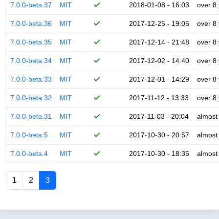
7.0.0-beta.37
MIT
2018-01-08 - 16:03
over 8
7.0.0-beta.36
MIT
2017-12-25 - 19:05
over 8
7.0.0-beta.35
MIT
2017-12-14 - 21:48
over 8
7.0.0-beta.34
MIT
2017-12-02 - 14:40
over 8
7.0.0-beta.33
MIT
2017-12-01 - 14:29
over 8
7.0.0-beta.32
MIT
2017-11-12 - 13:33
over 8
7.0.0-beta.31
MIT
2017-11-03 - 20:04
almost
7.0.0-beta.5
MIT
2017-10-30 - 20:57
almost
7.0.0-beta.4
MIT
2017-10-30 - 18:35
almost
1
2
3