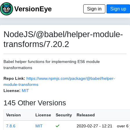
VersionEye
Sign in
Sign up
NodeJS/@babel/helper-module-
transforms/7.20.2
Babel helper functions for implementing ES6 module
transformations
Repo Link:
https://www.npmjs.com/package/@babel/helper-
module-transforms
License:
MIT
145 Other Versions
Version
License
Security
Released
7.8.6
MIT
2020-02-27 - 12:21
over 6