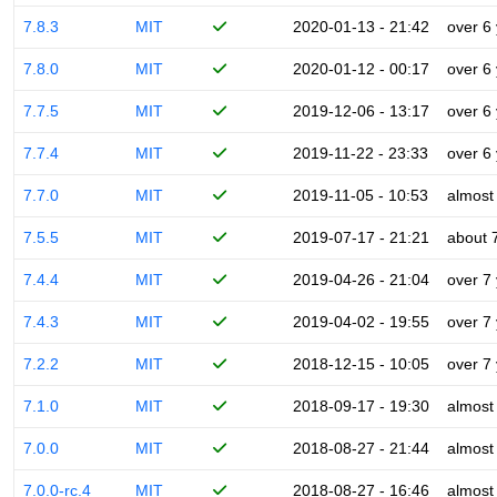
7.8.3
MIT
2020-01-13 - 21:42
over 6
7.8.0
MIT
2020-01-12 - 00:17
over 6
7.7.5
MIT
2019-12-06 - 13:17
over 6
7.7.4
MIT
2019-11-22 - 23:33
over 6
7.7.0
MIT
2019-11-05 - 10:53
almost
7.5.5
MIT
2019-07-17 - 21:21
about 
7.4.4
MIT
2019-04-26 - 21:04
over 7
7.4.3
MIT
2019-04-02 - 19:55
over 7
7.2.2
MIT
2018-12-15 - 10:05
over 7
7.1.0
MIT
2018-09-17 - 19:30
almost
7.0.0
MIT
2018-08-27 - 21:44
almost
7.0.0-rc.4
MIT
2018-08-27 - 16:46
almost