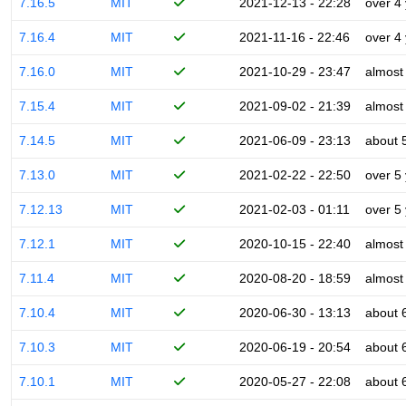
7.16.5
MIT
2021-12-13 - 22:28
over 4
7.16.4
MIT
2021-11-16 - 22:46
over 4
7.16.0
MIT
2021-10-29 - 23:47
almost
7.15.4
MIT
2021-09-02 - 21:39
almost
7.14.5
MIT
2021-06-09 - 23:13
about 
7.13.0
MIT
2021-02-22 - 22:50
over 5
7.12.13
MIT
2021-02-03 - 01:11
over 5
7.12.1
MIT
2020-10-15 - 22:40
almost
7.11.4
MIT
2020-08-20 - 18:59
almost
7.10.4
MIT
2020-06-30 - 13:13
about 
7.10.3
MIT
2020-06-19 - 20:54
about 
7.10.1
MIT
2020-05-27 - 22:08
about 