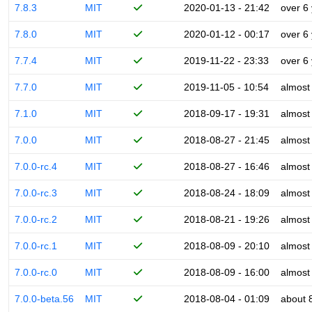
7.8.3
MIT
2020-01-13 - 21:42
over 6
7.8.0
MIT
2020-01-12 - 00:17
over 6
7.7.4
MIT
2019-11-22 - 23:33
over 6
7.7.0
MIT
2019-11-05 - 10:54
almost
7.1.0
MIT
2018-09-17 - 19:31
almost
7.0.0
MIT
2018-08-27 - 21:45
almost
7.0.0-rc.4
MIT
2018-08-27 - 16:46
almost
7.0.0-rc.3
MIT
2018-08-24 - 18:09
almost
7.0.0-rc.2
MIT
2018-08-21 - 19:26
almost
7.0.0-rc.1
MIT
2018-08-09 - 20:10
almost
7.0.0-rc.0
MIT
2018-08-09 - 16:00
almost
7.0.0-beta.56
MIT
2018-08-04 - 01:09
about 