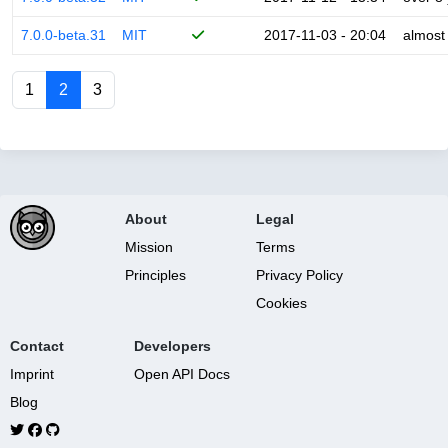
7.0.0-beta.31
MIT
2017-11-03 - 20:04
almost
1
2
3
About
Legal
Mission
Terms
Principles
Privacy Policy
Cookies
Contact
Developers
Imprint
Open API Docs
Blog