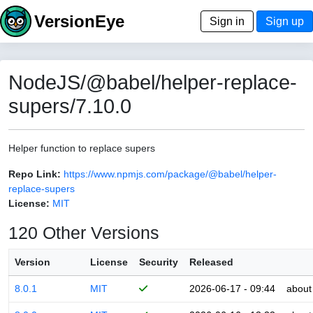
VersionEye
Sign in
Sign up
NodeJS/@babel/helper-replace-
supers/7.10.0
Helper function to replace supers
Repo Link:
https://www.npmjs.com/package/@babel/helper-
replace-supers
License:
MIT
120 Other Versions
Version
License
Security
Released
8.0.1
MIT
2026-06-17 - 09:44
about