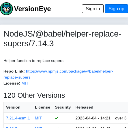
VersionEye
Sign in
Sign up
NodeJS/@babel/helper-replace-
supers/7.14.3
Helper function to replace supers
Repo Link:
https://www.npmjs.com/package/@babel/helper-
replace-supers
License:
MIT
120 Other Versions
Version
License
Security
Released
7.21.4-esm.1
MIT
2023-04-04 - 14:21
over 3