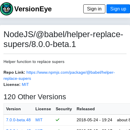
VersionEye
Sign in
Sign up
NodeJS/@babel/helper-replace-
supers/8.0.0-beta.1
Helper function to replace supers
Repo Link:
https://www.npmjs.com/package/@babel/helper-
replace-supers
License:
MIT
120 Other Versions
Version
License
Security
Released
7.0.0-beta.48
MIT
2018-05-24 - 19:24
about 