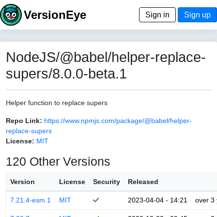
VersionEye
Sign in
Sign up
NodeJS/@babel/helper-replace-
supers/8.0.0-beta.1
Helper function to replace supers
Repo Link:
https://www.npmjs.com/package/@babel/helper-
replace-supers
License:
MIT
120 Other Versions
Version
License
Security
Released
7.21.4-esm.1
MIT
2023-04-04 - 14:21
over 3